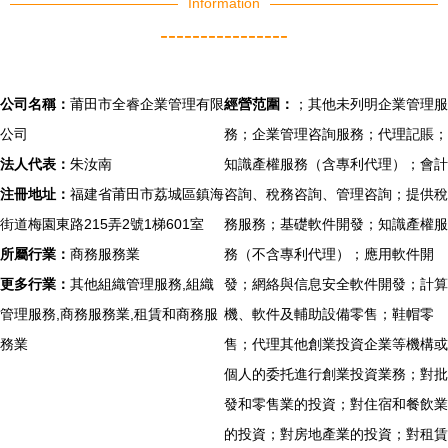
Information
----------------
公司名稱：
莆田市全睿企業管理有限
經營范圍：
；其他未列明企業管理服
公司
務；企業管理咨詢服務；代理記賬；
法人代表：
朱汝南
知識產權服務（含專利代理）；會計
注冊地址：
福建省莆田市荔城區鎮海
咨詢、稅務咨詢、管理咨詢；提供稅
街道梅園東路215弄2號1梯601室
務服務；基礎軟件開發；知識產權服
所屬行業：
商務服務業
務（不含專利代理）；應用軟件開
更多行業：
其他組織管理服務,組織
發；網絡與信息安全軟件開發；計算
管理服務,商務服務業,租賃和商務服
機、軟件及輔助設備零售；鞋帽零
務業
售；代理其他創業投資企業等機構或
個人的委托進行創業投資業務；對批
發和零售業的投資；對住宿和餐飲業
的投資；對房地產業的投資；對租賃