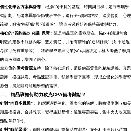
個性化學習方案與督導
：根據(jù)學員的基礎、時間與目標，定制專屬學
習計劃。配備專屬學管師或班主任，進行全程學習跟蹤、進度督促、心理
疏導，解決“拖延癥”與“孤獨感”，讓備考過程始終保持高效與動力。
核心的“簽約協(xié)議”保障
：這是精品班的靈魂所在。協(xié)議通常會
明確約定教學服務內容、雙方責任，并附有清晰的“通關條款”（如未通過
考試可免費重學等），將教學成果與商業(yè)承諾綁定，極大降低了學員
的備考風險，增強了信心。
全方位的備考資源支持
：除了核心課程，還提供高質量的精編講義、真題
題庫、模擬試卷、考點速記手冊、移動學習平臺等，形成立體化的學習資
源包，滿足隨時隨地學習的需求。
二、 精品班如何助力攻克CPA備考難點？
針對“內容多且難”
：名師通過案例化、圖表化的講解，將晦澀準則（如長
期股權投資、合并報表）變得生動易懂；通過專題突破，集中火力攻克重
難點章節(jié)。
針對“時間緊張”
：個性化的學習計劃幫助在職考生充分利用碎片化時間；