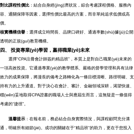
對比課程性價比
：結合自身經(jīng)濟狀況，綜合考慮課程價格、服務內
容、通關保障等因素，選擇性價比最高的方案，而非單純追求低價或高
價。
核實機構信譽
：選擇成立時間長、品牌口碑好、通過率數(shù)據(jù)公開
透明的正規(guī)教育機構。
四、 投資專業(yè)學習，贏得職業(yè)未來
選擇“CPA注冊會計師簽約精品班”，本質上是對自己職業(yè)未來的
一項高效投資。它通過專業(yè)的教學體系、嚴格的督學管理和具有法律
效力的成果保障，將漫長的備考之路轉化為一條目標清晰、路徑明確、支
持有力的上升通道。對于決心在會計、審計、金融領域深耕，渴望快速、
穩(wěn)妥地取得CPA證書的職場人士與應屆生而言，這無疑是一條值得
考慮的“捷徑”。
溫馨提示
：在報名前，務必結合自身實際情況，與課程顧問充分溝
通，明確所有細節(jié)。成功的關鍵在于“精品班”的助力，更在于您投入