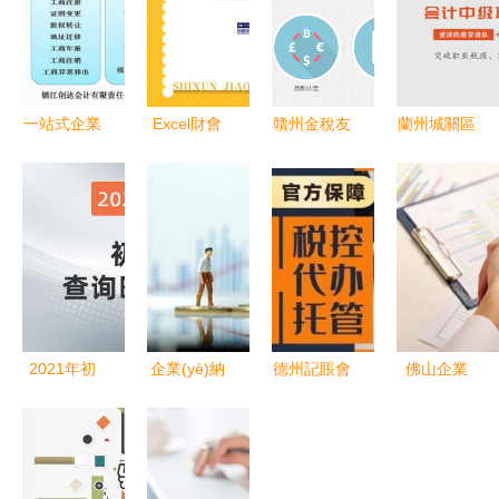
一站式企業
Excel財會
贛州金稅友
蘭州城關區
(yè)服務 創
辦公應用實
會計咨詢服
(qū)中級職
(chuàng)達
訓教程 從
務 助力企
稱會計咨詢
會計助力您
入門到精通
業(yè)財務
全指南
的商業(yè)
的會計數
無憂的專業
夢想
(shù)字化
(yè)選擇
之路
2021年初
企業(yè)納
德州記賬會
佛山企業
級會計成績
稅籌劃與會
計與會計咨
(yè)服務綜
查詢時間詳
計咨詢 實
詢 專業(yè)
合指南 代
解及會計咨
現(xiàn)合
護航企業
理記賬、財