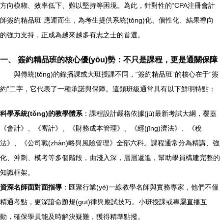
方向模糊、效率低下、難以堅持等困境。為此，針對性的“CPA注冊會計
師簽約精品班”應運而生，為考生提供系統(tǒng)化、個性化、結果導向
的強力支持，正成為越來越多有志之士的首選。
一、 簽約精品班的核心優(yōu)勢：不只是課程，更是通關保障
與傳統(tǒng)的錄播課或大班授課不同，“簽約精品班”的核心在于“簽
約”二字，它代表了一種承諾與保障。這類班級通常具有以下鮮明特點：
科學系統(tǒng)的教學體系
：課程設計嚴格依據(jù)最新考試大綱，覆蓋
《會計》、《審計》、《財務成本管理》、《經(jīng)濟法》、《稅
法》、《公司戰(zhàn)略與風險管理》全部六科。課程通常分為精講、強
化、沖刺、模考等多個階段，由淺入深，層層遞進，幫助學員構建完整的
知識框架。
資深名師面對面指導
：匯聚行業(yè)一線教學名師與實務專家，他們不僅
精通考點，更深諳命題規(guī)律與應試技巧。小班授課或專屬直播互
動，確保學員能及時解決疑難，獲得精準點撥。