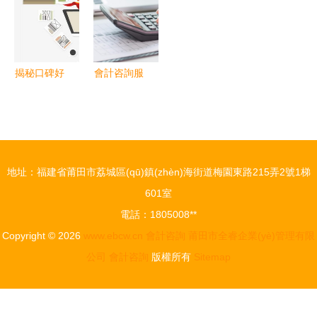
詢指南
法節(jié)稅
(yè)發(fā)
務咨詢與工
的關鍵策略
展
商注冊全解
析
揭秘口碑好
會計咨詢服
的會計實操
務價格與批
免費咨詢服
發(fā)采購
務 如何找
全攻略——
到靠譜的會
B2B平臺最
地址：福建省莆田市荔城區(qū)鎮(zhèn)海街道梅園東路215弄2號1梯
計咨詢？
優(yōu)選
601室
擇指南
電話：1805008**
Copyright © 2026
www.ebcw.cn
會計咨詢
莆田市全睿企業(yè)管理有限
公司
會計咨詢
版權所有
Sitemap