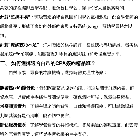
高效的課程編排直擊考點，避免盲目學習，節(jié)省大量摸索時間。
針對“堅持不易”
：班級營造的學習氛圍和同學的互相激勵，配合學管師的
嚴格督導，形成了良好的外部約束與支持系統(tǒng)，幫助學員持之以
恒。
針對“應試技巧不足”
：沖刺階段的模考講評、答題技巧專項訓練、機考模
擬系統(tǒng)演練，能顯著提升學員的應試能力和考場應變水平。
三、 如何選擇適合自己的CPA簽約精品班？
面對市場上眾多的培訓機構，選擇時需要理性考察：
詳審協(xié)議條款
：仔細閱讀簽約協(xié)議，特別是關于服務內容、師
資承諾、退費或重學條件等關鍵條款，確保清晰無誤，保障自身權益。
考察師資實力
：了解主講老師的背景、口碑和授課風格，可以試聽課程，
判斷其講解是否清晰、能否切中要害。
評估服務體系
：了解學管督導的具體模式、答疑渠道的響應速度、配套資
料的完備程度等，這些是學習效果的重要支撐。