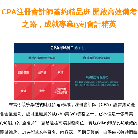
CPA注冊會計師簽約精品班 開啟高效備考
之路，成就專業(yè)會計精英
在當今競爭激烈的財經(jīng)領域，注冊會計師（CPA）證書無疑是
含金量最高、認可度最廣的執(zhí)業(yè)資格之一。它不僅是一張專業
(yè)能力的“金名片”，更是通往高端財務崗位、實現(xiàn)職業(yè)飛躍的
關鍵鑰匙。CPA考試以科目多、內容深、周期長著稱，自學備考往往面臨